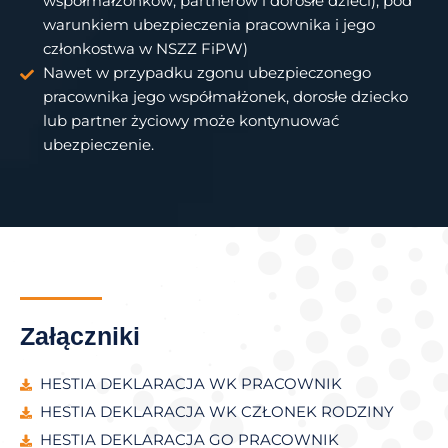
współmałżonków, partnerów i dorosłe dzieci), pod
warunkiem ubezpieczenia pracownika i jego
członkostwa w NSZZ FiPW)
Nawet w przypadku zgonu ubezpieczonego
pracownika jego współmałżonek, dorosłe dziecko
lub partner życiowy może kontynuować
ubezpieczenie.
Załączniki
HESTIA DEKLARACJA WK PRACOWNIK
HESTIA DEKLARACJA WK CZŁONEK RODZINY
HESTIA DEKLARACJA GO PRACOWNIK